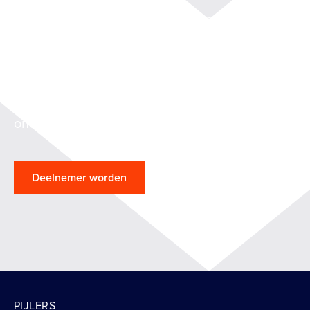
Werk mee aan het vormgeven van methoden
waarmee leveranciers van clouddiensten
kunnen aantonen dat hun diensten
betrouwbaar en veilig zijn en die het
validatieproces van de afnemers
ondersteunen.
Deelnemer worden
Deelnemers
PIJLERS