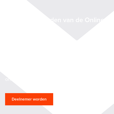
Deelnemer worden van de Online
Trust Coalitie?
Werk mee aan het vormgeven van methoden
waarmee leveranciers van clouddiensten
kunnen aantonen dat hun diensten
betrouwbaar en veilig zijn en die het
validatieproces van de afnemers
ondersteunen.
Deelnemer worden
Deelnemers