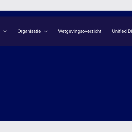
l
Organisatie
Wetgevingsoverzicht
l
Organisatie
Wetgevingsoverzicht
Unified 