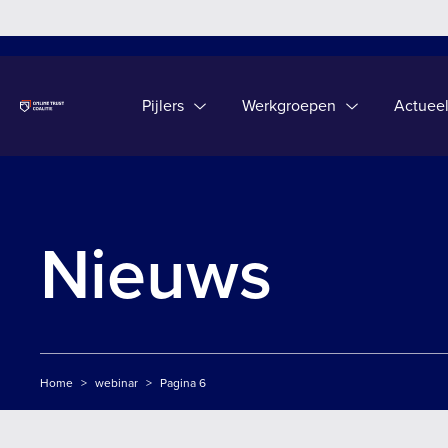
Pijlers
Werkgroepen
Actuee
Unified Digital Management Model
Pijlers
Werkgroepen
Actuee
Nieuws
Home
>
webinar
>
Pagina 6