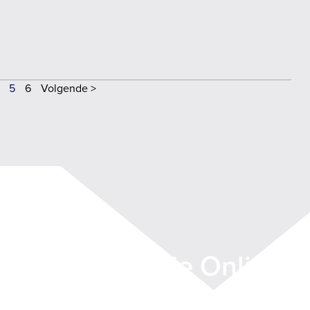
5
6
Volgende >
 worden van de Online T