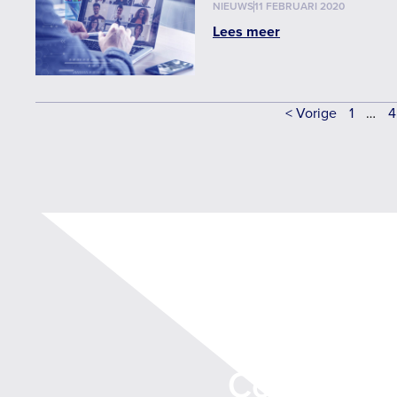
NIEUWS
11 FEBRUARI 2020
Lees meer
< Vorige
1
…
4
Deelnemer
Coalitie?