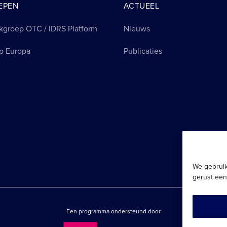
EPEN
ACTUEEL
kgroep OTC / IDRS Platform
Nieuws
p Europa
Publicaties
We gebruik
gerust een
Een programma ondersteund door