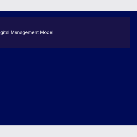
Inschrijven voor de update
NL
Digital Management Model